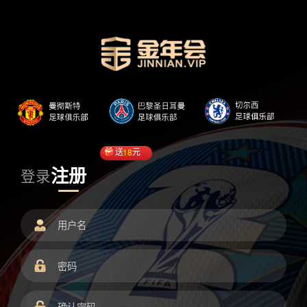
送
18
元
注册
登录