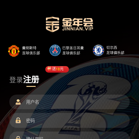
送
18
元
注册
登录